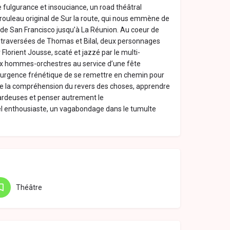
e fulgurance et insouciance, un road théâtral
u rouleau original de Sur la route, qui nous emmène de
de San Francisco jusqu’à La Réunion. Au coeur de
les traversées de Thomas et Bilal, deux personnages
r Florient Jousse, scaté et jazzé par le multi-
ux hommes-orchestres au service d’une fête
urgence frénétique de se remettre en chemin pour
ndre la compréhension du revers des choses, apprendre
ardeuses et penser autrement le
uel enthousiaste, un vagabondage dans le tumulte
Théâtre