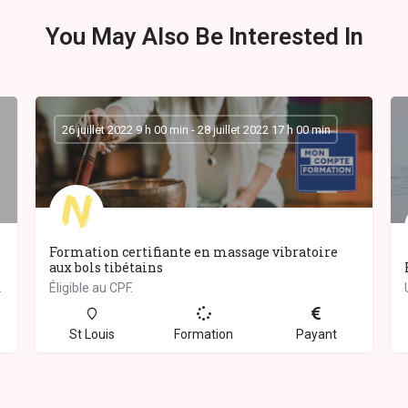
You May Also Be Interested In
26 juillet 2022 9 h 00 min - 28 juillet 2022 17 h 00 min
Formation certifiante en massage vibratoire
aux bols tibétains
uérisseurs ancestraux de…
Éligible au CPF.
St Louis
Formation
Payant