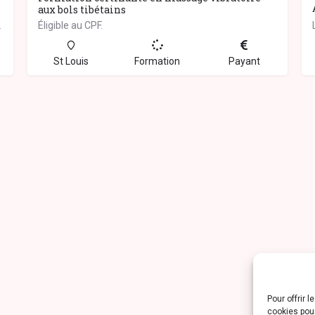
aux bols tibétains
uérisseurs ancestraux de…
Éligible au CPF.
St Louis
Formation
Payant
Pour offrir 
cookies pour