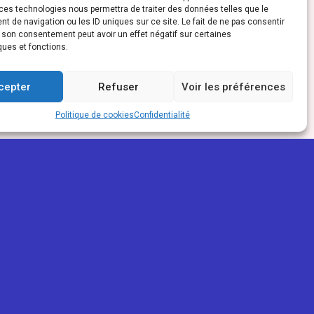
ces technologies nous permettra de traiter des données telles que le
 de navigation ou les ID uniques sur ce site. Le fait de ne pas consentir
r son consentement peut avoir un effet négatif sur certaines
ques et fonctions.
cepter
Refuser
Voir les préférences
Politique de cookies
Confidentialité
PARTENAIRES
ReunioWeb
La Réunion Pour Tous
Mon trait'eur