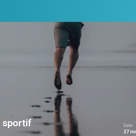
sportif
Date
27 no