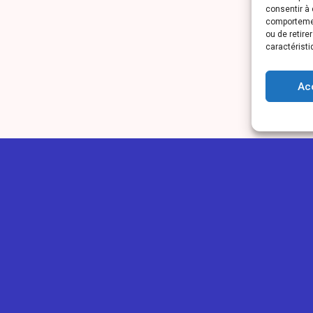
consentir à 
comportement
ou de retire
caractéristi
Ac
IONOU
GUIDES
PLUS
ns légales
Ajouter une annonce
Blog
ntialité
Ajouter un avis
Concours
os des cookies
Devenir Eclaireur
Tarifs