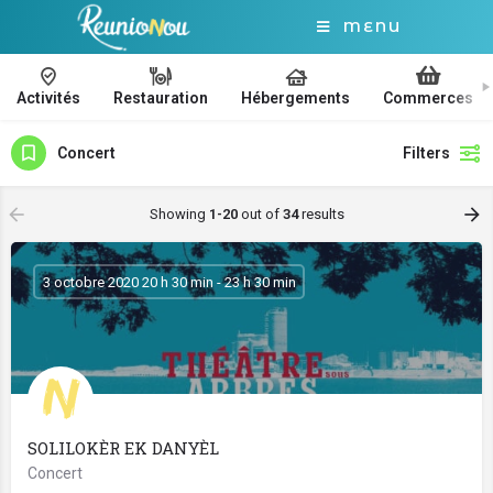
MENU
Activités
Restauration
Hébergements
Commerces
Concert
Filters
Showing
1-20
out of
34
results
3 octobre 2020 20 h 30 min - 23 h 30 min
SOLILOKÈR EK DANYÈL
Concert