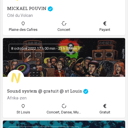
MICKAEL POUVIN
Cité du Volcan
Plaine des Cafres
Concert
Payant
8 octobre 2022 17 h 00 min - 23 h 00 min
Sound system @ gratuit @ st Louis
Afrika-zen
St Louis
Concert, Danse, Musique
Gratuit