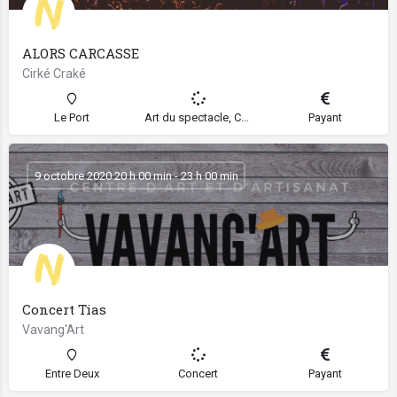
ALORS CARCASSE
Cirké Craké
Le Port
Art du spectacle, Concert, Spectacle
Payant
9 octobre 2020 20 h 00 min - 23 h 00 min
Concert Tias
Vavang'Art
Entre Deux
Concert
Payant