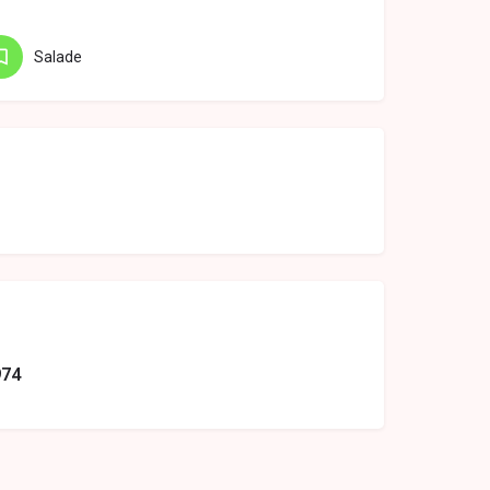
Salade
974