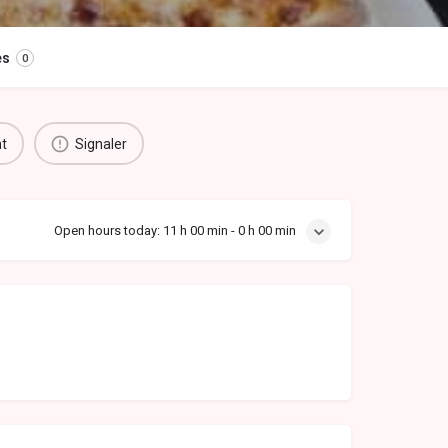
es
0
nt
Signaler
Open hours today:
11 h 00 min - 0 h 00 min