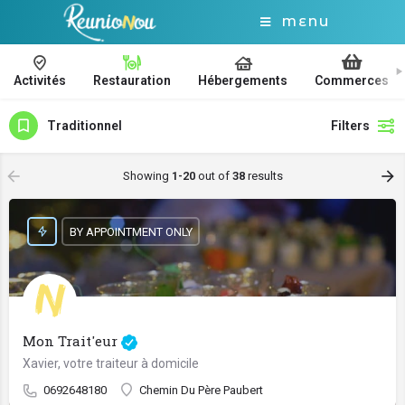
MENU
Activités
Restauration
Hébergements
Commerces
Traditionnel
Filters
Showing
1-20
out of
38
results
BY APPOINTMENT ONLY
Mon Trait'eur
Xavier, votre traiteur à domicile
0692648180
Chemin Du Père Paubert