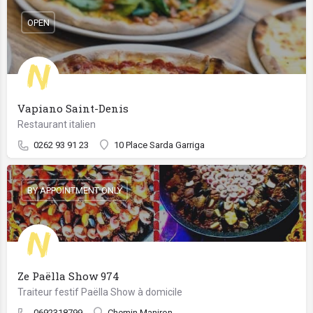
OPEN
Vapiano Saint-Denis
Restaurant italien
0262 93 91 23
10 Place Sarda Garriga
BY APPOINTMENT ONLY
Ze Paëlla Show 974
Traiteur festif Paëlla Show à domicile
0692318799
Chemin Maniron