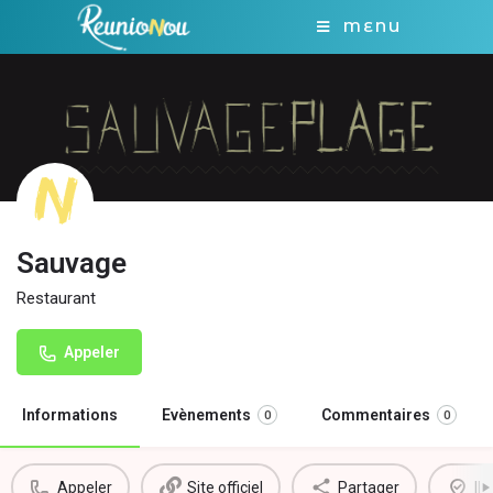
MENU
Sauvage
Restaurant
Appeler
Informations
Evènements
Commentaires
0
0
Appeler
Site officiel
Partager
Il