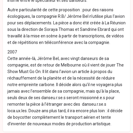
intime entre le spectateur et ses danseurs.
Autre particularité de cette proposition : pour des raisons
écologiques, la compagnie R.B/ Jérôme Bel n'utilise plus l'avion
pour ses déplacements. La pièce a donc été créée à La Réunion
sous la direction de Soraya Thomas et Sandrine Ebrard qui ont
travaillé à la mise en scène à partir de transcriptions, de vidéos
et de répétitions en téléconférence avec la compagnie.
2007
Cette année-là, Jérôme Bel, avec vingt danseurs de sa
compagnie, est de retour de Melbourne où il vient de jouer The
Show Must Go On. Il lit dans l’avion un article à propos du
réchauffement de la planète et de la nécessité de réduire
notre empreinte carbone. Il décide alors qu’il ne voyagera plus
jamais avec l’ensemble de sa compagnie, mais qu’à la place,
seuls deux de ses danseu.r.se.s seront missionné.e.s pour
remonter la pièce à l’étranger avec des danseu.r.se.s
loca.ux.les. Douze ans plus tard, il ira encore plus loin : il décide
de boycotter complètement le transport aérien et tente
d’inventer de nouveaux modes de production artistique.