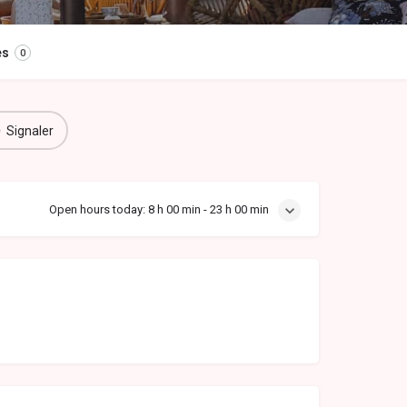
es
0
Signaler
Open hours today:
8 h 00 min - 23 h 00 min