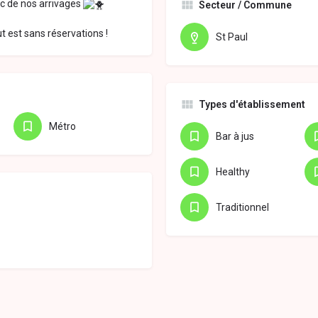
nc de nos arrivages
Secteur / Commune
 est sans réservations !
St Paul
Types d'établissement
Métro
Bar à jus
Healthy
Traditionnel