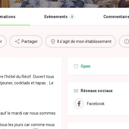
rmations
Evènements
Commentair
0
r
Partager
Il s'agit de mon établissement
Open
re l'hôtel du Récif. Ouvert tous
euner, cocktails et tapas... Le
Réseaux sociaux
Facebook
 (sauf le mardi car nous sommes
e tous les jours car comme nous