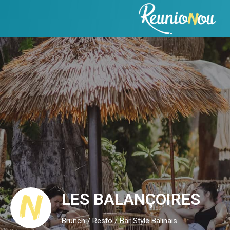
LES BALANÇOIRES
Brunch / Resto / Bar Style Balinais