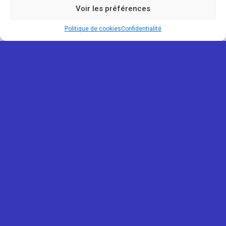
Voir les préférences
Politique de cookies
Confidentialité
REUNIONOU
Mentions légales
Confidentialité