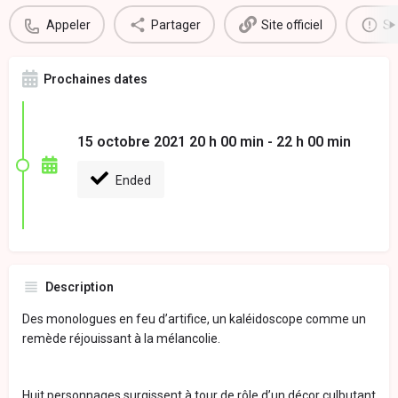
Appeler
Partager
Site officiel
Si
Prochaines dates
15 octobre 2021 20 h 00 min - 22 h 00 min
Ended
Description
Des monologues en feu d’artifice, un kaléidoscope comme un
remède réjouissant à la mélancolie.
Huit personnages surgissent à tour de rôle d’un décor culbutant