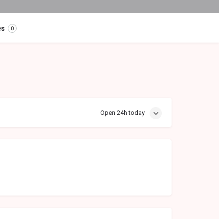
es
0
Open 24h today