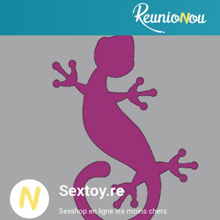
Sextoy.re
Sexshop en ligne les moins chers