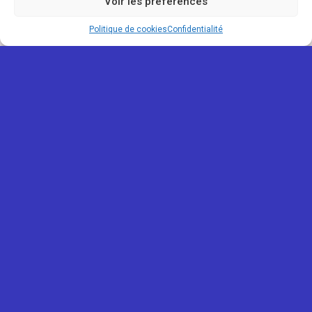
Voir les préférences
Politique de cookies
Confidentialité
REUNIONOU
Mentions légales
Confidentialité