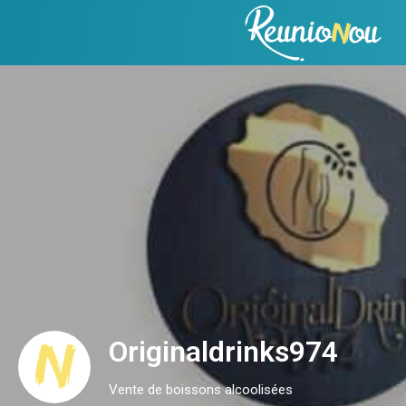
Originaldrinks974
Vente de boissons alcoolisées