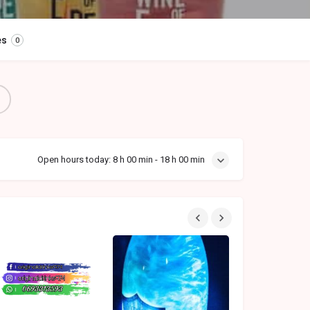
es
0
Open hours today:
8 h 00 min - 18 h 00 min