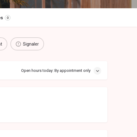
es
0
nt
Signaler
Open hours today: By appointment only