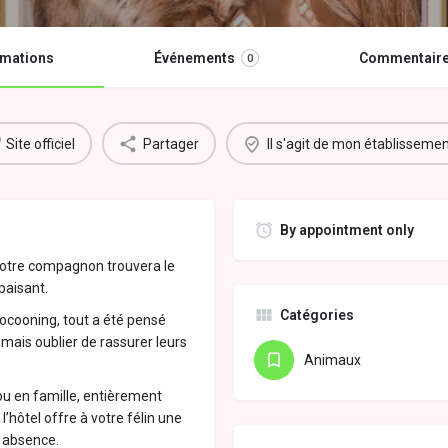
rmations
Événements
Commentair
0
Site officiel
Partager
Il s'agit de mon établisseme
By appointment only
votre compagnon trouvera le
paisant.
Catégories
ocooning, tout a été pensé
amais oublier de rassurer leurs
Animaux
ou en famille, entièrement
l’hôtel offre à votre félin une
 absence.