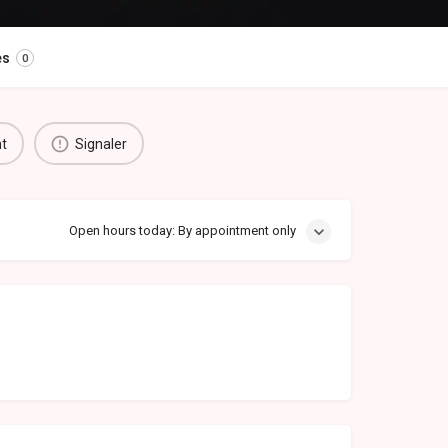
es
0
nt
Signaler
Open hours today: By appointment only