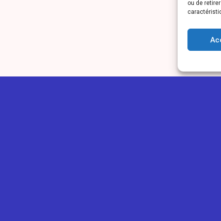
ou de retire
caractéristi
Ac
IONOU
GUIDES
PLUS
ns légales
Ajouter une annonce
Blog
ntialité
Ajouter un avis
Concours
os des cookies
Devenir Eclaireur
Tarifs