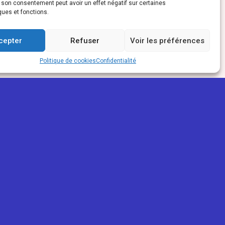
r son consentement peut avoir un effet négatif sur certaines
ques et fonctions.
cepter
Refuser
Voir les préférences
Politique de cookies
Confidentialité
PARTENAIRES
ReunioWeb
La Réunion Pour Tous
Mon trait'eur