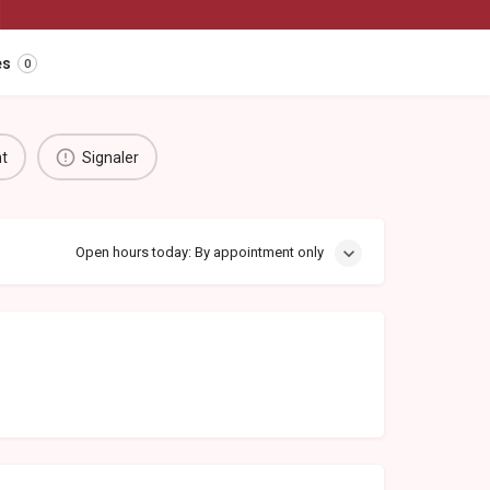
es
0
nt
Signaler
Open hours today: By appointment only