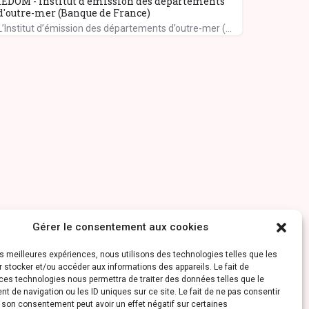
IEDOM - Institut d'émission des départements
d'outre-mer (Banque de France)
L’Institut d’émission des départements d’outre-mer (IEDOM) exerce ses missions au sein de l’eurosystème,…
Gérer le consentement aux cookies
les meilleures expériences, nous utilisons des technologies telles que les
 stocker et/ou accéder aux informations des appareils. Le fait de
ces technologies nous permettra de traiter des données telles que le
 de navigation ou les ID uniques sur ce site. Le fait de ne pas consentir
r son consentement peut avoir un effet négatif sur certaines