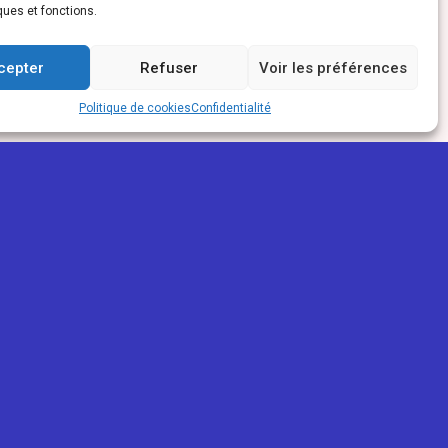
ques et fonctions.
cepter
Refuser
Voir les préférences
Politique de cookies
Confidentialité
PARTENAIRES
ReunioWeb
La Réunion Pour Tous
Mon trait'eur