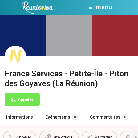
MENU
France Services - Petite-Île - Piton
des Goyaves (La Réunion)
Appeler
Informations
Événements
Commentaires
0
0
Appeler
Site officiel
Partager
Il