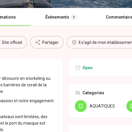
rmations
Événements
Commentair
0
Site officiel
Partager
Il s'agit de mon établisseme
Open
 découvrir en snorkeling ou
 barrières de corail de la
ne.
Categories
e passion et notre engagement
AQUATIQUES
bateaux sont limitées, des
 et le port du masque est
te.