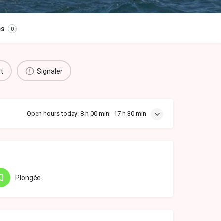
es
0
nt
Signaler
Open hours today:
8 h 00 min - 17 h 30 min
Plongée