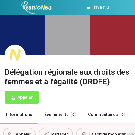
MENU
Délégation régionale aux droits des
femmes et à l'égalité (DRDFE)
Appeler
Informations
Événements
Commentaires
0
0
Appeler
Partager
Il s'agit de mon établis