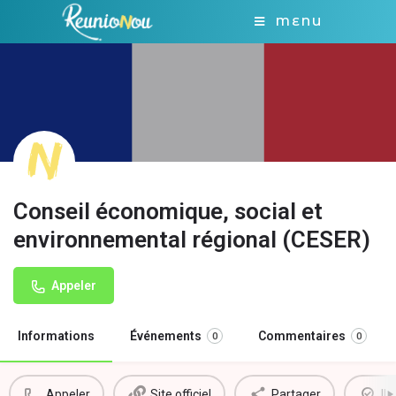
MENU
Conseil économique, social et
environnemental régional (CESER)
Appeler
Informations
Événements
Commentaires
0
0
Appeler
Site officiel
Partager
Il