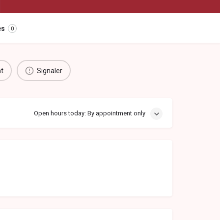
es
0
nt
Signaler
Open hours today: By appointment only