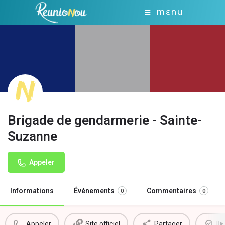
MENU
Brigade de gendarmerie - Sainte-
Suzanne
Appeler
Informations
Événements
Commentaires
0
0
Appeler
Site officiel
Partager
Il