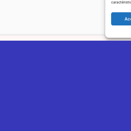
caractéristi
Ac
IONOU
GUIDES
PLUS
ns légales
Ajouter une annonce
Blog
ntialité
Ajouter un avis
Concours
os des cookies
Devenir Eclaireur
Tarifs
Ⓒ Copyright 2026
ReunioNou | Tous droits réservés
Création du site internet et maintenance assurée par
ReunioWeb