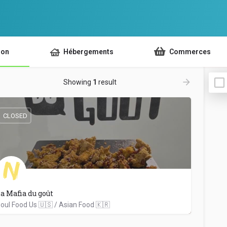
ion
Hébergements
Commerces
Showing
1
result
CLOSED
a Mafia du goût
oul Food Us 🇺🇸 / Asian Food 🇰🇷
+262 262 52 15 40
45 Avenue Leconte De Lisle