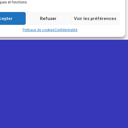
ques et fonctions.
cepter
Refuser
Voir les préférences
Politique de cookies
Confidentialité
PARTENAIRES
ReunioWeb
La Réunion Pour Tous
Mon trait'eur