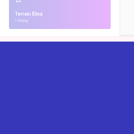
Terrain Élisa
1 listing
REUN
Mentio
Confide
A prop