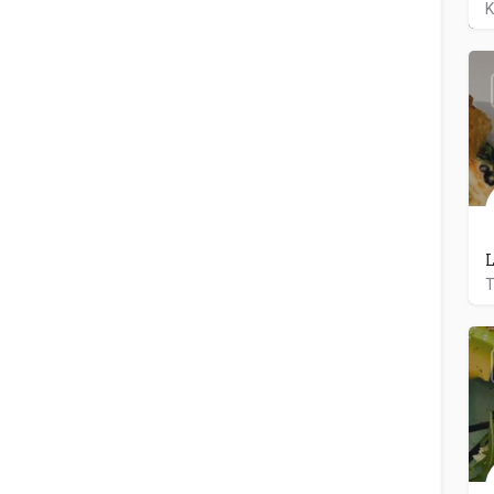
K
L
T