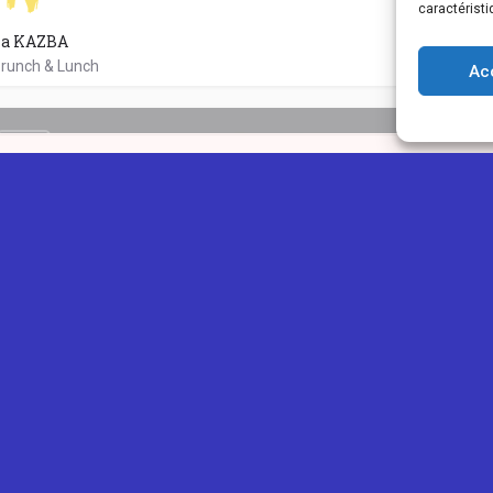
caractéristi
La KAZBA
runch & Lunch
Ac
0262108984
32 Rue Auguste Babet
OPEN
IONOU
GUIDES
PLUS
ns légales
Ajouter une annonce
Blog
ntialité
Ajouter un avis
Concours
PASTA & BURGER
os des cookies
Devenir Eclaireur
Tarifs
01 burgers différents
0262784986
3 Rue De La Poste
Ⓒ Copyright 2026
ReunioNou | Tous droits réservés
Création du site internet et maintenance assurée par
ReunioWeb