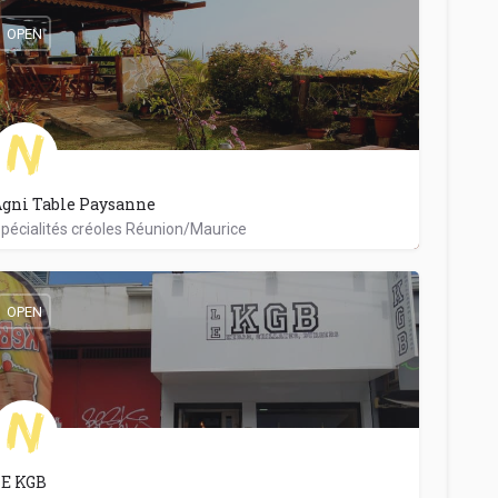
OPEN
gni Table Paysanne
pécialités créoles Réunion/Maurice
0692368690
37 Rue Romely
OPEN
LE KGB