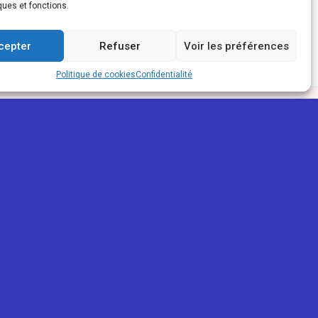
ques et fonctions.
cepter
Refuser
Voir les préférences
Politique de cookies
Confidentialité
PARTENAIRES
ReunioWeb
La Réunion Pour Tous
Mon trait'eur