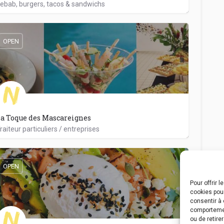
ebab, burgers, tacos & sandwichs
0262021111
32 Rue Désiré Barquisseau
OPEN
a Toque des Mascareignes
raiteur particuliers / entreprises
0262422020
16 Rue Jules Thirel
OPEN
Pour offrir 
cookies pour
consentir à 
comportement
ou de retire