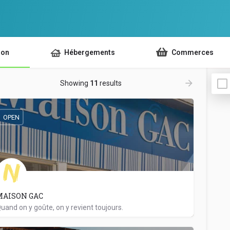
ion
Hébergements
Commerces
Showing
11
results
OPEN
MAISON GAC
uand on y goûte, on y revient toujours.
0262871165
45 Rue François De Mahy