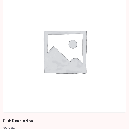
Note
0
sur
5
Club ReunioNou
39,99
€