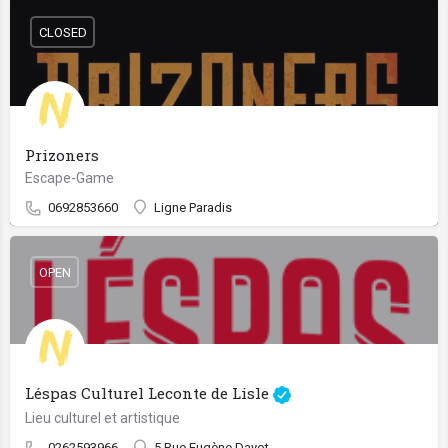
CLOSED
Prizoners
Escape-Game
0692853660
Ligne Paradis
OPEN
Léspas Culturel Leconte de Lisle
Lieu culturel et artistique
0262593966
5 Rue Eugène Dayot