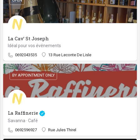
OPEN
La Cav’ St Joseph
Idéal pour vos événements
0692043535
13 Rue Leconte De Lisle
BY APPOINTMENT ONLY
La Raffinerie
Savanna · Café
0692596927
Rue Jules Thirel