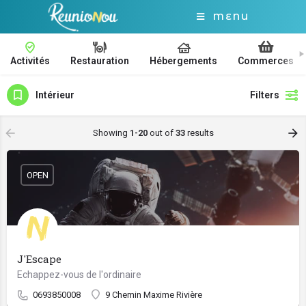
MENU
Activités
Restauration
Hébergements
Commerces
Intérieur
Filters
Showing
1-20
out of
33
results
OPEN
J'Escape
Echappez-vous de l'ordinaire
0693850008
9 Chemin Maxime Rivière