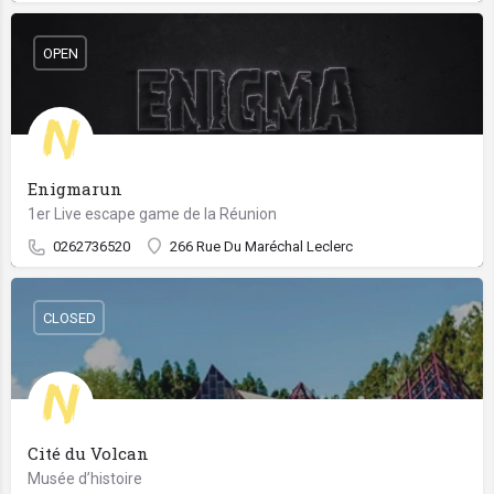
OPEN
Enigmarun
1er Live escape game de la Réunion
0262736520
266 Rue Du Maréchal Leclerc
CLOSED
Cité du Volcan
Musée d’histoire