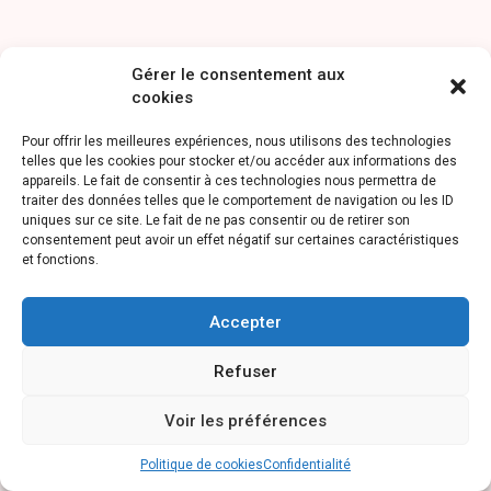
Gérer le consentement aux
Politique de
cookies
confidentialité des
Pour offrir les meilleures expériences, nous utilisons des technologies
différents réseaux
telles que les cookies pour stocker et/ou accéder aux informations des
appareils. Le fait de consentir à ces technologies nous permettra de
sociaux
traiter des données telles que le comportement de navigation ou les ID
uniques sur ce site. Le fait de ne pas consentir ou de retirer son
consentement peut avoir un effet négatif sur certaines caractéristiques
LinkedIn :
https ://www.linkedin.com/legal/privacy-policy
et fonctions.
Facebook :
https://www.facebook.com/policy.php
Instagram
:
https://www.facebook.com/help/instagram/519522125107875
Accepter
Twitter :
https://help.twitter.com/fr/rules-and-
policies/update-privacy-policy
Refuser
Voir les préférences
Politique de cookies
Confidentialité