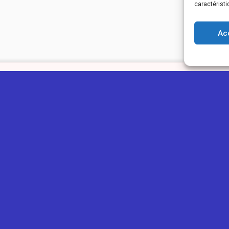
caractéristi
Ac
IONOU
GUIDES
PLUS
ns légales
Ajouter une annonce
Blog
ntialité
Ajouter un avis
Concours
os des cookies
Devenir Eclaireur
Tarifs
Ⓒ Copyright 2026
ReunioNou | Tous droits réservés
Création du site internet et maintenance assurée par
ReunioWeb