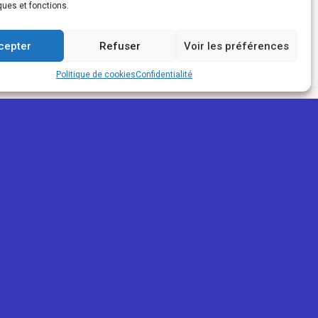
ques et fonctions.
cepter
Refuser
Voir les préférences
Politique de cookies
Confidentialité
PARTENAIRES
ReunioWeb
La Réunion Pour Tous
Mon trait'eur