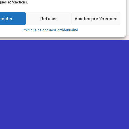
ques et fonctions.
cepter
Refuser
Voir les préférences
Politique de cookies
Confidentialité
PARTENAIRES
ReunioWeb
La Réunion Pour Tous
Mon trait'eur