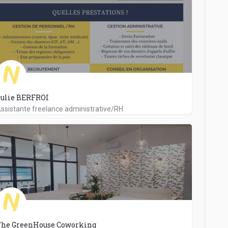
ulie BERFROI
ssistante freelance administrative/RH
The GreenHouse Coworking