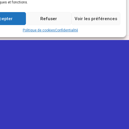
ques et fonctions.
cepter
Refuser
Voir les préférences
Politique de cookies
Confidentialité
PARTENAIRES
ReunioWeb
La Réunion Pour Tous
Mon trait'eur