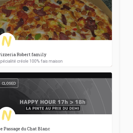
izzeria Robert family
pécialité créole 100% fais maison
0692005254
78a Rue Bellecombe
CLOSED
e Passage du Chat Blanc