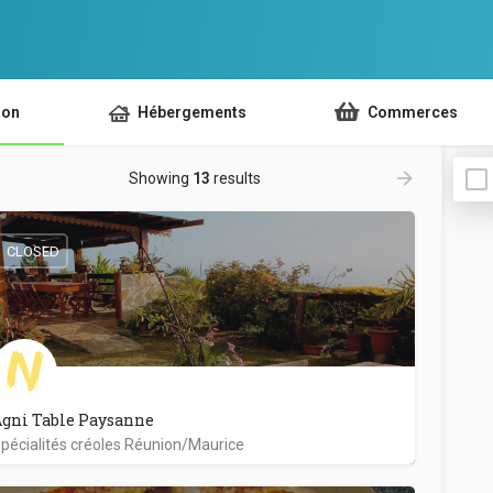
ion
Hébergements
Commerces
Showing
13
results
CLOSED
gni Table Paysanne
pécialités créoles Réunion/Maurice
0692368690
37 Rue Romely