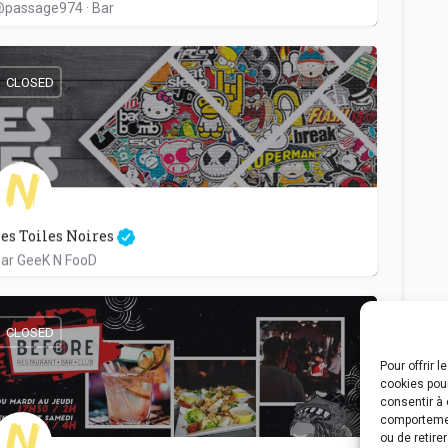
passage974 · Bar
0262 46 53 97
26 Rue Jean Chatel
CLOSED
es Toiles Noires
ar GeeK N FooD
0262 70 37 55
85 Rue Du Général De Gaulle
CLOSED
Pour offrir 
cookies pour
consentir à 
comportement
ou de retire