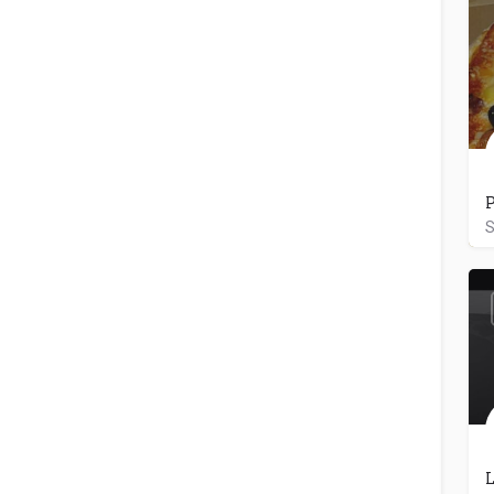
P
S
L