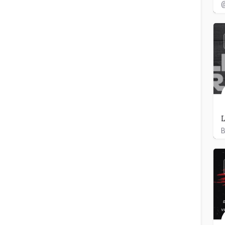
@
L
B