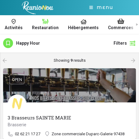
MENU
Activités
Restauration
Hébergements
Commerces
Happy Hour
Filters
Showing
9
results
OPEN
3 Brasseurs SAINTE MARIE
Brasserie
02 62 21 17 27
Zone commerciale Duparc-Galerie 97438