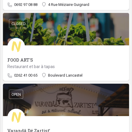
0692 97 08 88
4 Rue Méziaire Guignard
CLOSED
FOOD ART'S
Restaurant et bar à tapas
0262 41 00 65
Boulevard Lancastel
OPEN
Varandâ Dé Zartist’