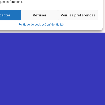
ques et fonctions.
cepter
Refuser
Voir les préférences
Politique de cookies
Confidentialité
PARTENAIRES
ReunioWeb
La Réunion Pour Tous
Mon trait'eur